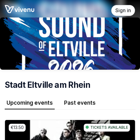
Skip header
Sign in
Stadt Eltville am Rhein
Upcoming events
Past events
€13.50
TICKETS AVAILABLE